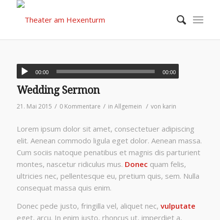
00:00
00:00
Wedding Sermon
/
/
/
21. Mai 2015
0 Kommentare
in
Allgemein
von
karin
Lorem ipsum dolor sit amet, consectetuer adipiscing
elit. Aenean commodo ligula eget dolor. Aenean massa.
Cum sociis natoque penatibus et magnis dis parturient
montes, nascetur ridiculus mus.
Donec
quam felis,
ultricies nec, pellentesque eu, pretium quis, sem. Nulla
consequat massa quis enim.
Donec pede justo, fringilla vel, aliquet nec,
vulputate
eget, arcu. In enim justo, rhoncus ut, imperdiet a,