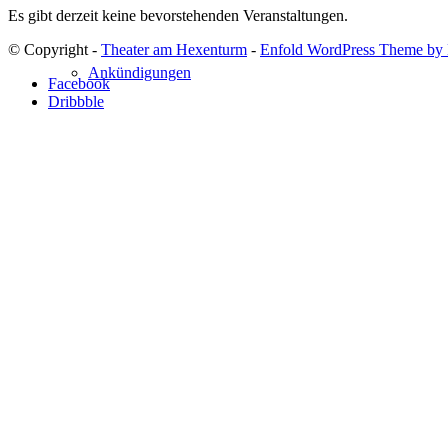
Es gibt derzeit keine bevorstehenden Veranstaltungen.
© Copyright -
Theater am Hexenturm
-
Enfold WordPress Theme by 
Ankündigungen
Facebook
Dribbble
Nach oben scrollen
Meinungen & Presse
Kontakt
Impressum – AGB
Datenschutzerklärung