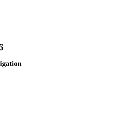
6
igation