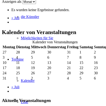
Anzeigen als
Es wurden keine Ergebnisse gefunden.
die Künstler
«
Juli
Kalender von Veranstaltungen
Möglichkeiten für Sie
Kalender von Veranstaltungen
Montag
Dienstag
Mittwoch
Donnerstag
Freitag
Samstag
Sonnta
27
28
29
30
31
1
2
3
4
5
6
7
8
9
Termine
10
11
12
13
14
15
16
17
18
19
20
21
22
23
24
25
26
27
28
29
30
31
1
2
3
4
5
6
Kalender
«
Juli
Aktuelle Veranstaltungen
Liste